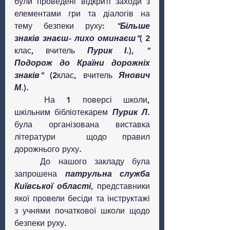
були проведені відкриті заходи з 
елементами гри та діалогів на 
тему безпеки руху: 
"Більше 
знаків знаєш- лихо оминаєш"
( 2 
клас, вчитель 
Пурик І.
), 
" 
Подорож до Країни дорожніх 
знаків" 
(2клас, вчитель 
Янович 
М
.).
	На 1 поверсі школи, 
шкільним бібліотекарем 
Пурик Л.
була організована виставка 
літератури  щодо правил 
дорожнього руху.
	До нашого закладу була 
запрошена 
патрульна служба 
Київської області
, представники 
якої провели бесіди та інструктажі 
з учнями початкової школи щодо 
безпеки руху.