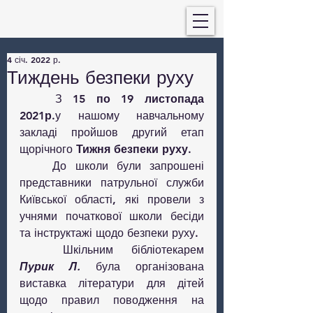
4 січ. 2022 р.
Тиждень безпеки руху
	З 
15 по 19 листопада 
2021р
.у нашому навчальному 
закладі пройшов другий етап 
щорічного 
Тижня безпеки руху.
	До школи були запрошені 
представники патрульної служби 
Київської області, які провели з 
учнями початкової школи бесіди 
та інструктажі щодо безпеки руху.
	Шкільним бібліотекарем 
Пурик Л
.
 була організована 
виставка літератури для дітей 
щодо правил поводження на 