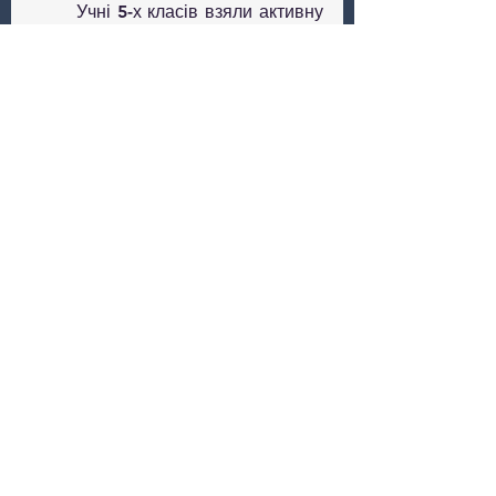
	Учні 5-х класів взяли активну 
участь в онлайн виставці 
малюнків на тему: 
"Правила 
дорожнього руху".
	З учнями середньої та 
старшої школи були проведені 
онлайн виховні години 
"Безпека 
руху"
.