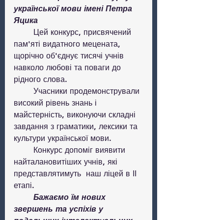
української мови імені Петра 
Яцика
	Цей конкурс, присвячений 
пам'яті видатного мецената, 
щорічно об'єднує тисячі учнів 
навколо любові та поваги до 
рідного слова.
	Учасники продемонстрували 
високий рівень знань і 
майстерність, виконуючи складні 
завдання з граматики, лексики та 
культури української мови. 
	Конкурс допоміг виявити 
найталановитіших учнів, які 
представлятимуть  наш ліцей в ІІ 
етапі.
Бажаємо їм нових 
звершень та успіхів у 