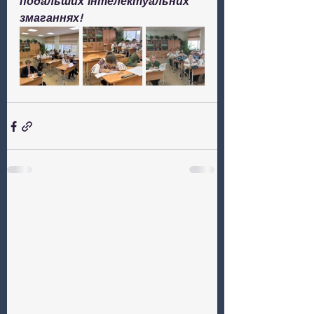
подальших інтелектуальних 
змаганнях!