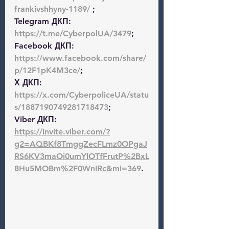
frankivshhyny-1189/
 ;
Telegram ДКП:
https://t.me/CyberpolUA/3479
; 
Facebook ДКП: 
https://www.facebook.com/share/
p/12F1pK4M3ce/
; 
Х ДКП:
https://x.com/CyberpoliceUA/statu
s/1887190749281718473
; 
Viber ДКП:
https://invite.viber.com/?
g2=AQBKf8TmggZecFLmz0OPgaJ
RS6KV3maOi0umYlOTfFrutP%2BxL
8Hu5MOBm%2F0WnIRc&mi=369
.