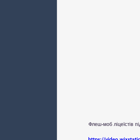
Флеш-моб ліцеїстів п
https://video.wixsta