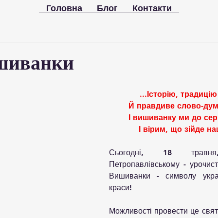
Головна
Блог
Контакти
шиванки
...Історію, традицію
Й правдиве слово-дум
І вишиванку ми до сер
І вірим, що зійде на
Сьогодні, 18 травн
Петропавлівському - урочист
Вишиванки - символу украї
краси!
Можливості провести це свят