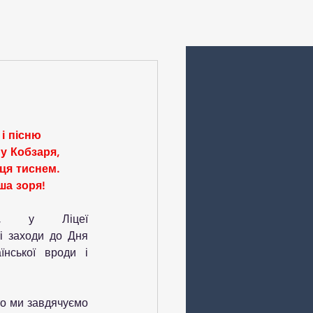
 і пісню 
у Кобзаря,
ця тиснем.
ша зоря!
я, у Ліцеї 
і заходи до Дня 
нської вроди і 
о ми завдячуємо 