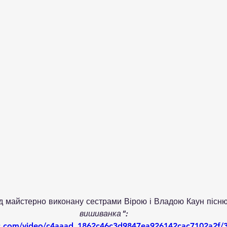
ід майстерно виконану сестрами Вірою і Владою Каун пісню
вишиванка":
tic.com/video/c4aaad_1862c46c3d9847ea926142cac7102a2f/