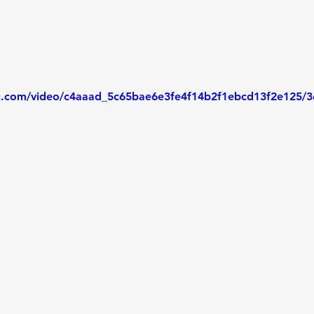
tic.com/video/c4aaad_5c65bae6e3fe4f14b2f1ebcd13f2e125/