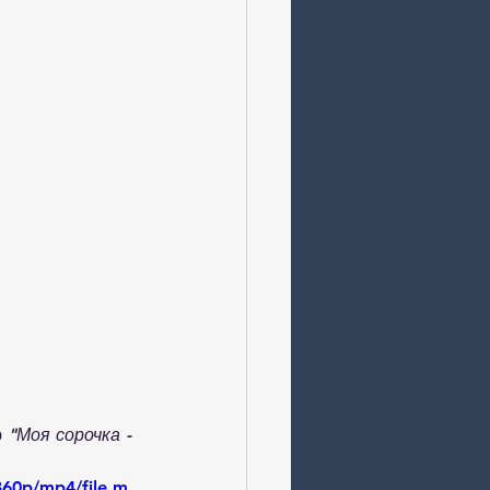
 
"Моя сорочка - 
360p/mp4/file.m