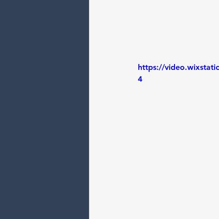
https://video.wixsta
4