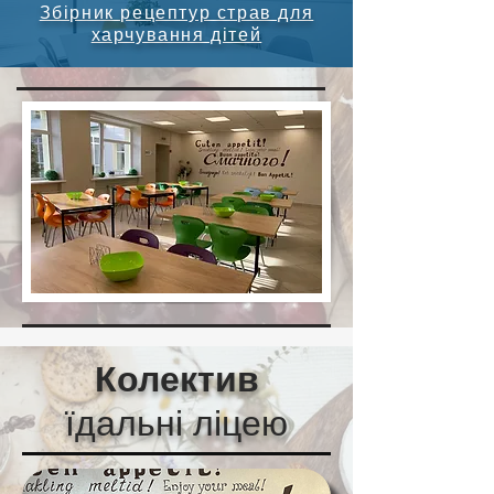
Збірник рецептур страв для
харчування дітей
Колектив
їдальні ліцею